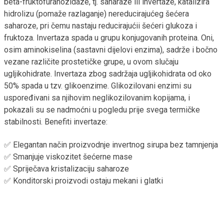
beta-fruktofuranozidaze, tj. saharaze ili invertaze, katalizira
hidrolizu (pomaže razlaganje) nereducirajućeg šećera
saharoze, pri čemu nastaju reducirajućii šećeri glukoza i
fruktoza. Invertaza spada u grupu konjugovanih proteina. Oni,
osim aminokiselina (sastavni dijelovi enzima), sadrže i bočno
vezane različite prostetičke grupe, u ovom slučaju
ugljikohidrate. Invertaza zbog sadržaja ugljikohidrata od oko
50% spada u tzv. glikoenzime. Glikozilovani enzimi su
uspoređivani sa njihovim neglikozilovanim kopijama, i
pokazali su se nadmoćni u pogledu prije svega termičke
stabilnosti. Benefiti invertaze:
✅ Elegantan način proizvodnje invertnog sirupa bez tamnjenja
✅ Smanjuje viskozitet šećerne mase
✅ Spriječava kristalizaciju saharoze
✅ Konditorski proizvodi ostaju mekani i glatki