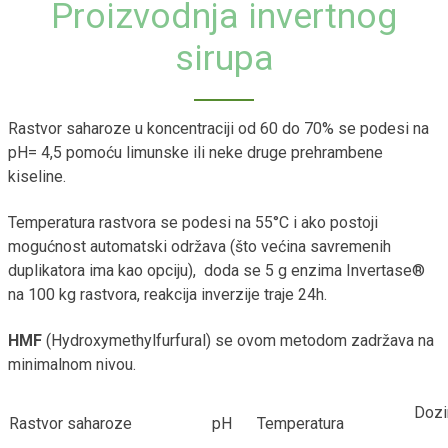
Proizvodnja invertnog
sirupa
Rastvor saharoze u koncentraciji od 60 do 70% se podesi na
pH= 4,5 pomoću limunske ili neke druge prehrambene
kiseline.
Temperatura rastvora se podesi na 55°C i ako postoji
mogućnost automatski održava (što većina savremenih
duplikatora ima kao opciju), doda se 5 g enzima Invertase®
na 100 kg rastvora, reakcija inverzije traje 24h.
HMF
(Hydroxymethylfurfural) se ovom metodom zadržava na
minimalnom nivou.
Dozir
Rastvor saharoze
pH
Temperatura