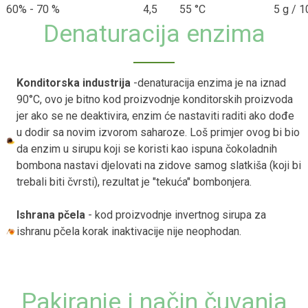
60% - 70 %
4,5
55 °C
5 g / 10
Denaturacija enzima
Konditorska industrija
-denaturacija enzima je na iznad
90°C, ovo je bitno kod proizvodnje konditorskih proizvoda
jer ako se ne deaktivira, enzim će nastaviti raditi ako dođe
u dodir sa novim izvorom saharoze. Loš primjer ovog bi bio
da enzim u sirupu koji se koristi kao ispuna čokoladnih
bombona nastavi djelovati na zidove samog slatkiša (koji bi
trebali biti čvrsti), rezultat je "tekuća" bombonjera.
Ishrana pčela
- kod proizvodnje invertnog sirupa za
ishranu pčela korak inaktivacije nije neophodan.
Pakiranje i način čuvanja