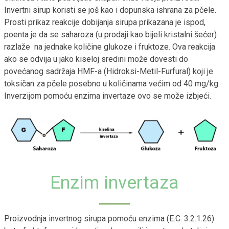
Invertni sirup koristi se još kao i dopunska ishrana za pčele.
Prosti prikaz reakcije dobijanja sirupa prikazana je ispod,
poenta je da se saharoza (u prodaji kao bijeli kristalni šećer)
razlaže na jednake količine glukoze i fruktoze. Ova reakcija
ako se odvija u jako kiseloj sredini može dovesti do
povećanog sadržaja HMF-a (Hidroksi-Metil-Furfural) koji je
toksičan za pčele posebno u količinama većim od 40 mg/kg.
Inverzijom pomoću enzima invertaze ovo se može izbjeći.
Enzim invertaza
Proizvodnja invertnog sirupa pomoću enzima (E.C. 3.2.1.26)