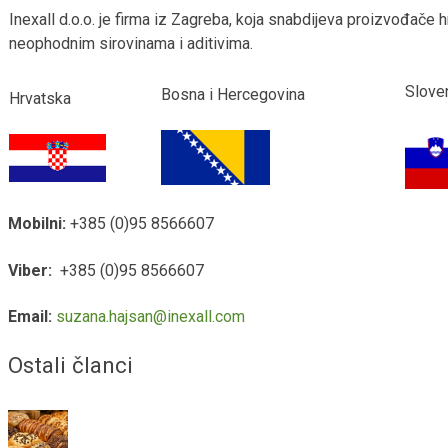
Inexall d.o.o. je firma iz Zagreba, koja snabdijeva proizvođače 
neophodnim sirovinama i aditivima.
Slove
Bosna i Hercegovina
Hrvatska
Mobilni:
+385 (0)95 8566607
Viber:
+385 (0)95 8566607
Email:
suzana.hajsan@inexall.com
Ostali članci